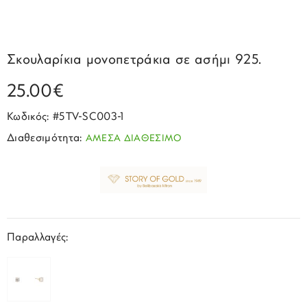
Σπορ
Emporio Armani
ΕΠΙΚΟΙΝΩΝΙΑ
Παιδικά
Σκουλαρίκια
Blomdahl
Fashion
JCou
ΠΡΟΦΙΛ
Βραχιόλια
Brizzling
Σκουλαρίκια μονοπετράκια σε ασήμι 925.
Michael Kors
Σταυροί
Calvin Klein
25.00€
Rosefield
Κολιέ
Lacoste
Κωδικός: #5TV-SC003-1
Seiko
Αλυσίδες
Story of Gold
Διαθεσιμότητα:
ΑΜΕΣΑ ΔΙΑΘΕΣΙΜΟ
Swatch
Μανικετόκουμπα
Tommy Hilfinger
Tissot
Μενταγιόν
Tommy Hilfinger
Καρφίτσες
Παραλλαγές:
Γούρια Αυτοκινήτου