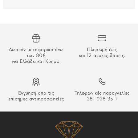
Για τις παραγγελίες που γίνονται μέσω τραπεζικού
εμβάσματος, ο χρόνος παράδοσης αρχίζει να μετράει από
την επιβεβαίωση της πληρωμής.
ΑΔΥΝΑΜΙΑ ΠΑΡΑΔΟΣΗΣ
Στην περίπτωση που δεν καταστεί δυνατή η παράδοση της
Δωρεάν μεταφορικά άνω
Πληρωμή έως
παραγγελίας σας ο οδηγός θα αφήσει σημείωση που θα
των 80€
και 12 άτοκες δόσεις.
σας εξηγεί τον τρόπο παραλαβή της.
για Ελλάδα και Κύπρο.
Εγγύηση από τις
Τηλεφωνικές παραγγελίες
επίσημες αντιπροσωπείες
281 028 3511