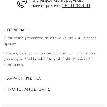
Για τηλεφωνικές παραγγελίες
281 028 3511
καλέστε μας στο
ΠΕΡΙΓΡΑΦΗ
Σκουλαρίκια μoνόπετρα σε κίτρινο χρυσο Κ14 με πέτρα
ζιργκόν.
Όλα μας τα κοσμήματα συνοδεύονται με πιστοποιητικό
γνησιότητας
''Belibasakis Story of Gold''
& πολυτελή
συσκευασία.
ΧΑΡΑΚΤΗΡΙΣΤΙΚΑ
ΤΡΟΠΟΙ ΑΠΟΣΤΟΛΗΣ
ΜΑΡΚΑ:
Story of Gold
Όλα τα προϊόντα αποστέλλονται με υπηρεσία
ΦΥΛΟ:
Γυναικεία
ταχυμεταφορών (courier) στον τόπο που έχετε υποδείξει