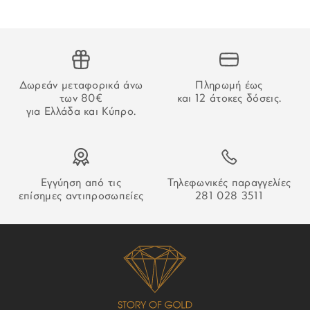
εμβάσματος, ο χρόνος παράδοσης αρχίζει να μετράει από
την επιβεβαίωση της πληρωμής.
ΑΔΥΝΑΜΙΑ ΠΑΡΑΔΟΣΗΣ
Δωρεάν μεταφορικά άνω
Πληρωμή έως
Στην περίπτωση που δεν καταστεί δυνατή η παράδοση της
των 80€
και 12 άτοκες δόσεις.
παραγγελίας σας ο οδηγός θα αφήσει σημείωση που θα
για Ελλάδα και Κύπρο.
σας εξηγεί τον τρόπο παραλαβή της.
Εγγύηση από τις
Τηλεφωνικές παραγγελίες
επίσημες αντιπροσωπείες
281 028 3511