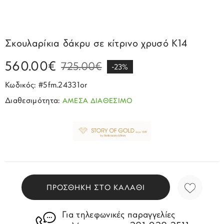
Σπορ
Emporio Armani
ΕΠΙΚΟΙΝΩΝΙΑ
Παιδικά
Σκουλαρίκια
Blomdahl
Fashion
JCou
ΠΡΟΦΙΛ
Βραχιόλια
Brizzling
Σκουλαρίκια δάκρυ σε κίτρινο χρυσό Κ14
Michael Kors
Σταυροί
Calvin Klein
560.00€
Rosefield
725.00€
-23%
Κολιέ
Lacoste
Κωδικός: #5fm.24331or
Seiko
Αλυσίδες
Story of Gold
Διαθεσιμότητα:
ΑΜΕΣΑ ΔΙΑΘΕΣΙΜΟ
Swatch
Μανικετόκουμπα
Tommy Hilfinger
Tissot
Μενταγιόν
Tommy Hilfinger
Καρφίτσες
Γούρια Αυτοκινήτου
ΠΡΟΣΘΗΚΗ ΣΤΟ ΚΑΛΑΘΙ
Για τηλεφωνικές παραγγελίες