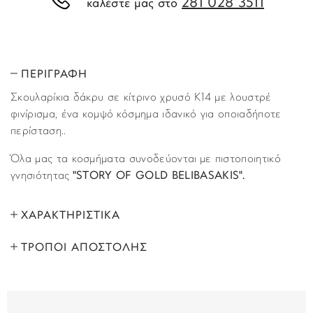
281 028 3511
καλέστε μας στο
ΠΕΡΙΓΡΑΦΗ
Σκουλαρίκια δάκρυ σε κίτρινο χρυσό Κ14 με λουστρέ
φινίρισμα, ένα κομψό κόσμημα ιδανικό για οποιαδήποτε
περίσταση..
Όλα μας τα κοσμήματα συνοδεύονται με πιστοποιητικό
γνησιότητας
"STORY OF GOLD BELIBASAKIS".
ΧΑΡΑΚΤΗΡΙΣΤΙΚΑ
ΤΡΟΠΟΙ ΑΠΟΣΤΟΛΗΣ
ΜΑΡΚΑ:
Story of Gold
Όλα τα προϊόντα αποστέλλονται με υπηρεσία
ΦΥΛΟ:
Γυναικεία
ταχυμεταφορών (courier) στον τόπο που έχετε υποδείξει
στο βήμα “Παράδοση”, κατά τη διάρκεια της παραγγελίας