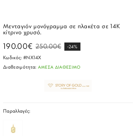
Σπορ
Emporio Armani
ΕΠΙΚΟΙΝΩΝΙΑ
Παιδικά
Σκουλαρίκια
Blomdahl
Fashion
JCou
ΠΡΟΦΙΛ
Βραχιόλια
Brizzling
Μενταγιόν μονόγραμμα σε πλακέτα σε 14Κ
Michael Kors
κίτρινο χρυσό.
Σταυροί
Calvin Klein
Rosefield
190.00€
Κολιέ
Lacoste
250.00€
-24%
Seiko
Αλυσίδες
Story of Gold
Κωδικός: #ΝΧ14Χ
Swatch
Διαθεσιμότητα:
ΑΜΕΣΑ ΔΙΑΘΕΣΙΜΟ
Μανικετόκουμπα
Tommy Hilfinger
Tissot
Μενταγιόν
Tommy Hilfinger
Καρφίτσες
Γούρια Αυτοκινήτου
Παραλλαγές: