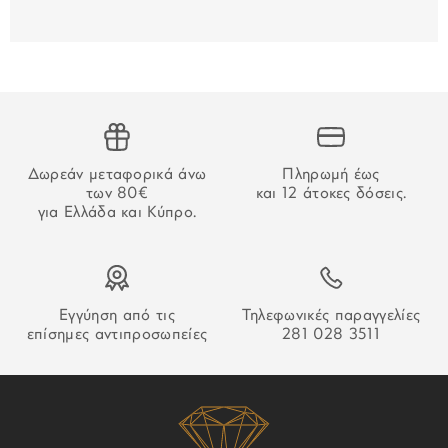
αργιών. Οι μεταφορείς δεν πραγματοποιούν παραδόσεις
στις 25/12, 26/12, 01/01 και τα Σαββατοκύριακα.
Για τις παραγγελίες που γίνονται μέσω τραπεζικού
εμβάσματος, ο χρόνος παράδοσης αρχίζει να μετράει από
την επιβεβαίωση της πληρωμής.
ΑΔΥΝΑΜΙΑ ΠΑΡΑΔΟΣΗΣ
Δωρεάν μεταφορικά άνω
Πληρωμή έως
των 80€
και 12 άτοκες δόσεις.
Στην περίπτωση που δεν καταστεί δυνατή η παράδοση της
για Ελλάδα και Κύπρο.
παραγγελίας σας ο οδηγός θα αφήσει σημείωση που θα
σας εξηγεί τον τρόπο παραλαβή της.
Εγγύηση από τις
Τηλεφωνικές παραγγελίες
επίσημες αντιπροσωπείες
281 028 3511