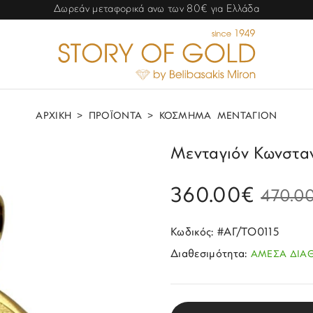
Δωρεάν μεταφορικά ανω των 80€ για Ελλάδα
ΑΡΧΙΚΗ
>
ΠΡΟΪΟΝΤΑ
>
ΚΟΣΜΗΜΑ
ΜΕΝΤΑΓΙΟΝ
Μενταγιόν Κωνσταν
360.00€
470.0
Κωδικός: #ΑΓ/ΤΟ0115
Διαθεσιμότητα:
ΑΜΕΣΑ ΔΙΑ