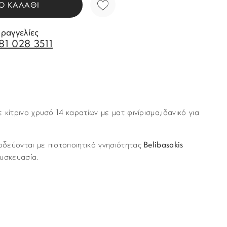
Ο ΚΑΛΑΘΙ
αραγγελίες
81 028 3511
κίτρινο χρυσό 14 καρατίων με ματ φινίρισμα,ιδανικό για
δεύονται με πιστοποιητικό γνησιότητας
Belibasakis
υσκευασία.
Story of Gold
νται με υπηρεσία ταχυμεταφορών (courier) στον τόπο