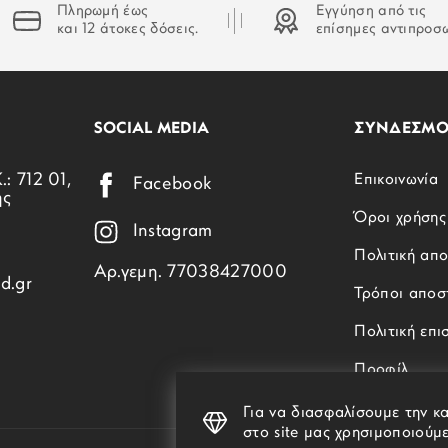
Πληρωμή έως
Εγγύηση από τις
και 12 άτοκες δόσεις.
επίσημες αντιπροσ
SOCIAL MEDIA
ΣΥΝΔΕΣΜΟ
.: 712 01,
Επικοινωνία
Facebook
ης
Όροι χρήσης
Instagram
Πολιτική απ
Αρ.γεμη. 77038427000
d.gr
Τρόποι αποσ
Πολιτική επ
Προφίλ
Για να διασφαλίσουμε την κ
στο site μας χρησιμοποιούμε