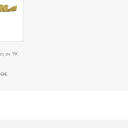
τη σε 9Κ
00€