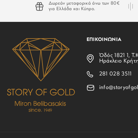
Δωρεάν μεταφορικά άνω των 80€
για Ελλάδα και Κύπρο.
ΕΠΙΚΟΙΝΩΝΙΑ
Ὁδός 1821 1, Τ.Κ
Ηράκλειο Κρήτ
281 028 3511
info@storyofgol