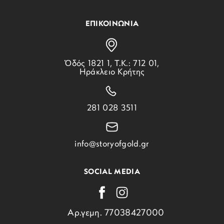
ΕΠΙΚΟΙΝΩΝΙΑ
Ὁδός 1821 1, Τ.Κ.: 712 01,
Ηράκλειο Κρήτης
281 028 3511
info@storyofgold.gr
SOCIAL MEDIA
Αρ.γεμη. 77038427000