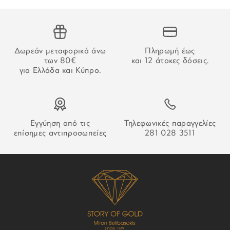
την επιβεβαίωση της πληρωμής.
ΑΔΥΝΑΜΙΑ ΠΑΡΑΔΟΣΗΣ
Δωρεάν μεταφορικά άνω
Πληρωμή έως
Στην περίπτωση που δεν καταστεί δυνατή η παράδοση της
των 80€
και 12 άτοκες δόσεις.
παραγγελίας σας ο οδηγός θα αφήσει σημείωση που θα
για Ελλάδα και Κύπρο.
σας εξηγεί τον τρόπο παραλαβή της.
Εγγύηση από τις
Τηλεφωνικές παραγγελίες
επίσημες αντιπροσωπείες
281 028 3511