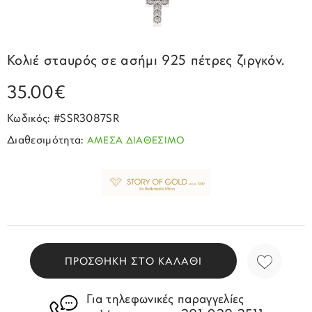
Σπορ
Emporio Armani
ΕΠΙΚΟΙΝΩΝΙΑ
Παιδικά
Σκουλαρίκια
Blomdahl
Fashion
JCou
ΠΡΟΦΙΛ
Βραχιόλια
Brizzling
Κολιέ σταυρός σε ασήμι 925 πέτρες ζιργκόν.
Michael Kors
Σταυροί
Calvin Klein
35.00€
Rosefield
Κολιέ
Lacoste
Κωδικός: #SSR3087SR
Seiko
Αλυσίδες
Story of Gold
Διαθεσιμότητα:
ΑΜΕΣΑ ΔΙΑΘΕΣΙΜΟ
Swatch
Μανικετόκουμπα
Tommy Hilfinger
Tissot
Μενταγιόν
Tommy Hilfinger
Καρφίτσες
Γούρια Αυτοκινήτου
ΠΡΟΣΘΗΚΗ ΣΤΟ ΚΑΛΑΘΙ
Για τηλεφωνικές παραγγελίες