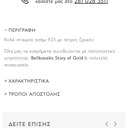
281 028 3511
καλέστε μας στο
ΠΕΡΙΓΡΑΦΗ
Κολιέ σταυρός ασήμι 925 με πέτρες ζιργκόν.
Όλα μας τα κοσμήματα συνοδεύονται με πιστοποιητικό
γνησιότητας
Belibasakis Story of Gold
& πολυτελή
συσκευασία.
ΧΑΡΑΚΤΗΡΙΣΤΙΚΑ
ΤΡΟΠΟΙ ΑΠΟΣΤΟΛΗΣ
ΜΑΡΚΑ:
Story of Gold
Όλα τα προϊόντα αποστέλλονται με υπηρεσία
ΦΥΛΟ:
Γυναικεία
ταχυμεταφορών (courier) στον τόπο που έχετε υποδείξει
στο βήμα “Παράδοση”, κατά τη διάρκεια της παραγγελίας
ΜΕΤΑΛΛΟ:
Ασήμι 925
ΔΕΙΤΕ ΕΠΙΣΗΣ
σας. Παραλαβές εκτελούνται κι από τα κεντρικά μας