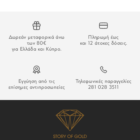
ΣΥΛΛΟΓΗ:
Μοντέρνα, Σταυρός
εμβάσματος, ο χρόνος παράδοσης αρχίζει να μετράει από
την επιβεβαίωση της πληρωμής.
ΑΔΥΝΑΜΙΑ ΠΑΡΑΔΟΣΗΣ
Δωρεάν μεταφορικά άνω
Πληρωμή έως
Στην περίπτωση που δεν καταστεί δυνατή η παράδοση της
των 80€
και 12 άτοκες δόσεις.
παραγγελίας σας ο οδηγός θα αφήσει σημείωση που θα
για Ελλάδα και Κύπρο.
σας εξηγεί τον τρόπο παραλαβή της.
Εγγύηση από τις
Τηλεφωνικές παραγγελίες
επίσημες αντιπροσωπείες
281 028 3511