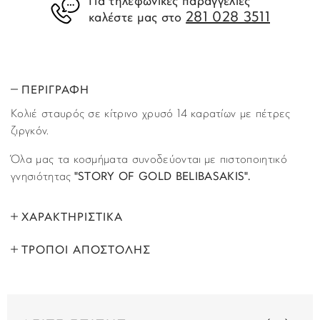
Για τηλεφωνικές παραγγελίες
281 028 3511
καλέστε μας στο
ΠΕΡΙΓΡΑΦΗ
Κολιέ σταυρός σε κίτρινο χρυσό 14 καρατίων με πέτρες
ζιργκόν.
Όλα μας τα κοσμήματα συνοδεύονται με πιστοποιητικό
γνησιότητας
"STORY OF GOLD BELIBASAKIS".
ΧΑΡΑΚΤΗΡΙΣΤΙΚΑ
ΤΡΟΠΟΙ ΑΠΟΣΤΟΛΗΣ
ΜΑΡΚΑ:
Story of Gold
Όλα τα προϊόντα αποστέλλονται με υπηρεσία
ΦΥΛΟ:
Γυναικεία
ταχυμεταφορών (courier) στον τόπο που έχετε υποδείξει
στο βήμα “Παράδοση”, κατά τη διάρκεια της παραγγελίας