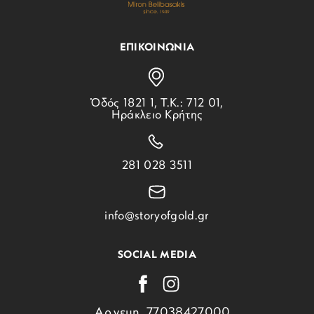
ΕΠΙΚΟΙΝΩΝΙΑ
Ὁδός 1821 1, Τ.Κ.: 712 01,
Ηράκλειο Κρήτης
281 028 3511
info@storyofgold.gr
SOCIAL MEDIA
Αρ.γεμη. 77038427000