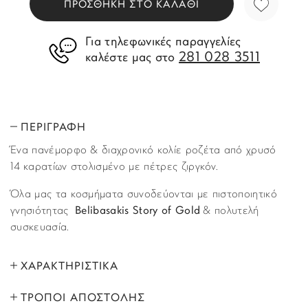
ΠΡΟΣΘΗΚΗ ΣΤΟ ΚΑΛΑΘΙ
Για τηλεφωνικές παραγγελίες
281 028 3511
καλέστε μας στο
ΠΕΡΙΓΡΑΦΗ
Ένα πανέμορφο & διαχρονικό κολίε ροζέτα από χρυσό
14 καρατίων στολισμένο με πέτρες ζιργκόν.
Όλα μας τα κοσμήματα συνοδεύονται με πιστοποιητικό
γνησιότητας
Belibasakis Story of Gold
& πολυτελή
συσκευασία.
ΧΑΡΑΚΤΗΡΙΣΤΙΚΑ
ΤΡΟΠΟΙ ΑΠΟΣΤΟΛΗΣ
ΜΑΡΚΑ:
Story of Gold