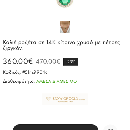
Σπορ
Emporio Armani
ΕΠΙΚΟΙΝΩΝΙΑ
Παιδικά
Σκουλαρίκια
Blomdahl
Fashion
JCou
ΠΡΟΦΙΛ
Βραχιόλια
Brizzling
Michael Kors
Σταυροί
Calvin Klein
Rosefield
Κολιέ ροζέτα σε 14K κίτρινο χρυσό με πέτρες
Κολιέ
Lacoste
ζιργκόν.
Seiko
Αλυσίδες
Story of Gold
360.00€
470.00€
Swatch
-23%
Μανικετόκουμπα
Tommy Hilfinger
Κωδικός: #5fm.9904c
Tissot
Μενταγιόν
Διαθεσιμότητα:
ΑΜΕΣΑ ΔΙΑΘΕΣΙΜΟ
Tommy Hilfinger
Καρφίτσες
Γούρια Αυτοκινήτου