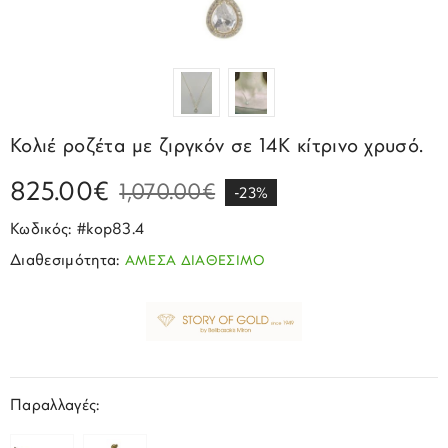
Σπορ
Emporio Armani
ΕΠΙΚΟΙΝΩΝΙΑ
Παιδικά
Σκουλαρίκια
Blomdahl
Fashion
JCou
ΠΡΟΦΙΛ
Βραχιόλια
Brizzling
Michael Kors
Σταυροί
Calvin Klein
Rosefield
Κολιέ ροζέτα με ζιργκόν σε 14K κίτρινο χρυσό.
Κολιέ
Lacoste
Seiko
825.00€
1,070.00€
Αλυσίδες
Story of Gold
-23%
Swatch
Κωδικός: #kop83.4
Μανικετόκουμπα
Tommy Hilfinger
Tissot
Διαθεσιμότητα:
ΑΜΕΣΑ ΔΙΑΘΕΣΙΜΟ
Μενταγιόν
Tommy Hilfinger
Καρφίτσες
Γούρια Αυτοκινήτου
Παραλλαγές: