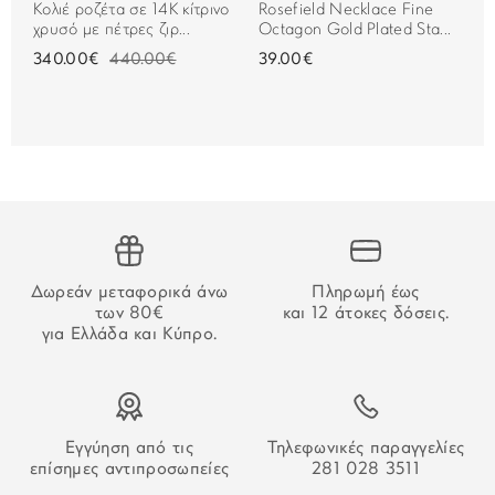
Ελλάδα.
κι
Κολιέ ροζέτα σε 14K κίτρινο
Rosefield Necklace Fine
χρυσό με πέτρες ζιρ...
Octagon Gold Plated Sta...
Οι χρόνοι παράδοσης μπορεί να αυξηθούν σε περίπτωση
340.00€
440.00€
39.00€
αργιών. Οι μεταφορείς δεν πραγματοποιούν παραδόσεις
στις 25/12, 26/12, 01/01 και τα Σαββατοκύριακα.
Για τις παραγγελίες που γίνονται μέσω τραπεζικού
εμβάσματος, ο χρόνος παράδοσης αρχίζει να μετράει από
την επιβεβαίωση της πληρωμής.
ΑΔΥΝΑΜΙΑ ΠΑΡΑΔΟΣΗΣ
Δωρεάν μεταφορικά άνω
Πληρωμή έως
Στην περίπτωση που δεν καταστεί δυνατή η παράδοση της
των 80€
και 12 άτοκες δόσεις.
παραγγελίας σας ο οδηγός θα αφήσει σημείωση που θα
για Ελλάδα και Κύπρο.
σας εξηγεί τον τρόπο παραλαβή της.
Εγγύηση από τις
Τηλεφωνικές παραγγελίες
επίσημες αντιπροσωπείες
281 028 3511