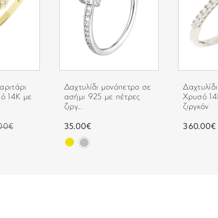
αριτάρι
Δαχτυλίδι μονόπετρο σε
Δαχτυλίδι
σό 14Κ με
ασήμι 925 με πέτρες
Χρυσό 14
ζιργ...
ζιργκόν
00€
35.00€
360.00€