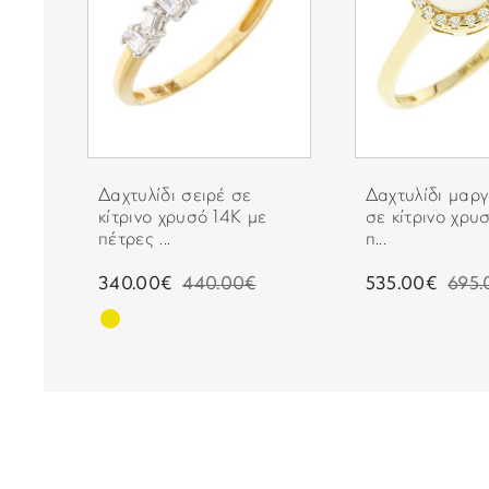
ινο
Δαχτυλίδι σειρέ σε
Δαχτυλίδι μαργ
ς
κίτρινο χρυσό 14Κ με
σε κίτρινο χρυ
πέτρες ...
π...
340.00€
440.00€
535.00€
695.