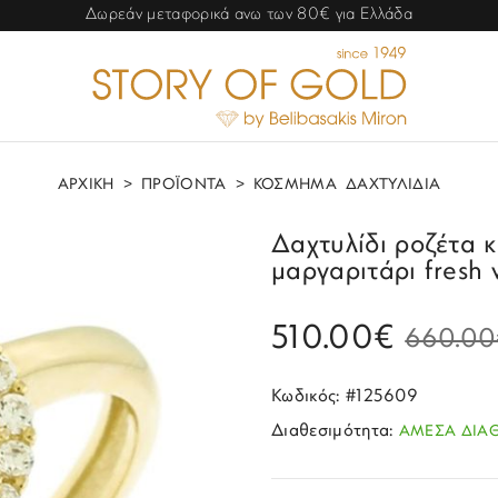
Δωρεάν μεταφορικά ανω των 80€ για Ελλάδα
ΑΡΧΙΚΗ
>
ΠΡΟΪΟΝΤΑ
>
ΚΟΣΜΗΜΑ
ΔΑΧΤΥΛΙΔΙΑ
Δαχτυλίδι ροζέτα κ
μαργαριτάρι fresh 
510.00€
660.00
Κωδικός: #125609
Διαθεσιμότητα:
ΑΜΕΣΑ ΔΙΑ