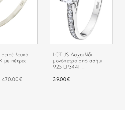
 σειρέ λευκό
LOTUS Δαχτυλίδι
Δαχ
Κ με πέτρες
μονόπετρο από ασήμι
σε 
925 LP3441-...
π...
470.00€
39.00€
340