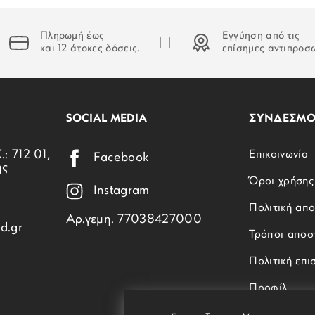
Πληρωμή έως
Εγγύηση από τις
και 12 άτοκες δόσεις.
επίσημες αντιπροσ
SOCIAL MEDIA
ΣΥΝΔΕΣΜΟ
.: 712 01,
Επικοινωνία
Facebook
ης
Όροι χρήσης
Instagram
Πολιτική απ
Αρ.γεμη. 77038427000
d.gr
Τρόποι αποσ
Πολιτική επ
Προφίλ