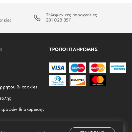
Τηλεφωνικές παραγγελίες
ωπείες
281 028 3511
Ι
ΤΡΟΠΟΙ ΠΛΗΡΩΜΗΣ
ορρήτου & cookies
τολής
ιστροφών & ακύρωσης