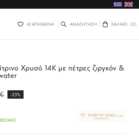
ΑΓΑΠΗΜΕΝΑ
ΑΝΑΖΗΤΗΣΗ
ΚΑΛΑΘΙ
(0)
ίτρινο Χρυσό 14Κ με πέτρες ζιργκόν &
water
€
-23%
ΘΕΣΙΜΟ