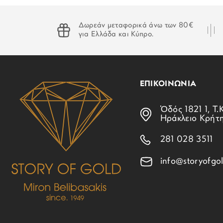
Δωρεάν μεταφορικά άνω των 80€
για Ελλάδα και Κύπρο.
ΕΠΙΚΟΙΝΩΝΙΑ
Ὁδός 1821 1, Τ.Κ
Ηράκλειο Κρήτ
281 028 3511
info@storyofgol