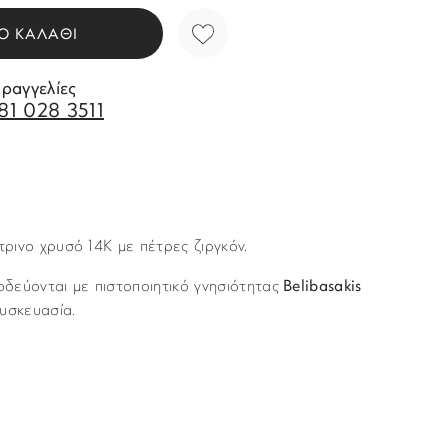
Ο ΚΑΛΑΘΙ
αραγγελίες
81 028 3511
τρινο χρυσό 14Κ με πέτρες ζιργκόν.
δεύονται με πιστοποιητικό γνησιότητας
Belibasakis
υσκευασία.
Story of Gold
νται με υπηρεσία ταχυμεταφορών (courier) στον τόπο