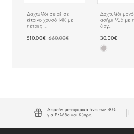
ο
Δαχτυλίδι σειρέ σε
Δαχτυλίδι μον
κίτρινο χρυσό 14Κ με
ασήμι 925 με 
πέτρες ...
ζιργ...
€
510.00€
660.00€
30.00€
Δωρεάν μεταφορικά άνω των 80€
για Ελλάδα και Κύπρο.