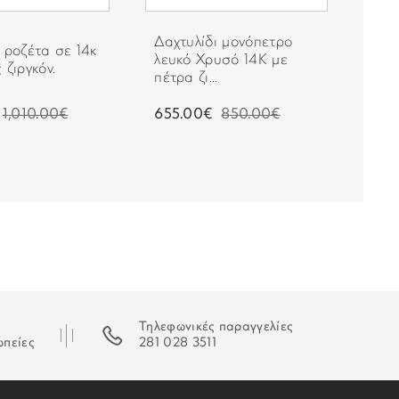
Μαργαριτάρια
ταστεί δυνατή η παράδοση της παραγγελίας σας ο
Δαχτυλίδι μονόπετρο
Δαχ
 ροζέτα σε 14κ
 που θα σας εξηγεί τον τρόπο παραλαβή της.
λευκό Χρυσό 14Κ με
λευ
 ζιργκόν.
πέτρα ζι...
πέτρ
1,010.00€
655.00€
850.00€
535
Τηλεφωνικές παραγγελίες
ωπείες
281 028 3511