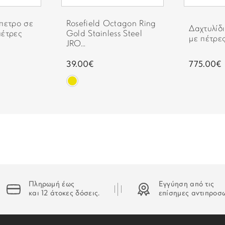
ΣΥΛΛΟΓΗ:
Στην περίπτωση που δεν κα
όπετρο σε
Rosefield Octagon Ring
Δαχτυλίδι
οδηγός θα αφήσει σημείωση
πέτρες
Gold Stainless Steel
με πέτρες
JRO...
39.00€
775.00€
Πληρωμή έως
Εγγύηση από τις
και 12 άτοκες δόσεις.
επίσημες αντιπροσ