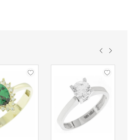
Γυναικεία
μα “Παράδοση”, κατά τη διάρκεια της παραγγελίας σας.
πό τα κεντρικά μας καταστήματα χωρίς επιβάρυνση.
Χρυσό 14 καρατίων
Χρυσό
για τις παραγγελίες σας είναι 3,00€ για παραγγελίες
ες ανω των 80 ευρώ τα μεταφορικά ειναι δωρεάν.
Λουστρέ
Λευκό
 που αγοράζονται από την
.gr πραγματοποιείτε εντός
3-5 εργάσιμων ημερών
, από
Ζιργκόν, Fresh Water Pearl
, σε Ελλάδα.
Επίσημης αντιπροσωπείας
ί να αυξηθούν σε περίπτωση αργιών. Οι μεταφορείς δεν
στις 25/12, 26/12, 01/01 και τα Σαββατοκύριακα.
2.1gr
νονται μέσω τραπεζικού εμβάσματος, ο χρόνος παράδοσης
 επιβεβαίωση της πληρωμής.
54