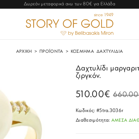
Δωρεάν μεταφορικά ανω των 80€ για Ελλάδα
ΑΡΧΙΚΗ
>
ΠΡΟΪΟΝΤΑ
>
ΚΟΣΜΗΜΑ
ΔΑΧΤΥΛΙΔΙΑ
Δαχτυλίδι μαργαριτ
ζιργκόν.
510.00€
660.00
Κωδικός: #5tra.3036r
Διαθεσιμότητα:
ΑΜΕΣΑ ΔΙΑ