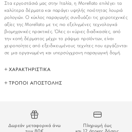
Στα εργοστάσιά μας στην Ιταλία, η Morellato επιλέγει τα
καλύτερα δέρματα και παράγει υψηλής ποιότητας λουριά
ρολογιών. Ο κύκλος παραγωγής συνδυάζει τις χειροτεχνικές
αξίες της Morellato με τις πιο εξελιγμένες τεχνολογικά
βιομηχανικές πρακτικές. Όλες οι κύριες διαδικασίες, από
την κοπή δέρματος μέχρι το ράψιμο προϊόντων, είναι
χειροποίητες από εξειδικευμένους τεχνίτες που εργάζονται
σε μια οργανωμένη και υπερσύγχρονη παραγωγική δομή.
ΧΑΡΑΚΤΗΡΙΣΤΙΚΑ
ΤΡΟΠΟΙ ΑΠΟΣΤΟΛΗΣ
ΜΑΡΚΑ:
Morellato
Όλα τα προϊόντα αποστέλλονται με υπηρεσία
ΤΥΠΟΣ ΑΞΕΣΟΥΑΡ:
Λουράκια
ταχυμεταφορών (courier) στον τόπο που έχετε υποδείξει
στο βήμα “Παράδοση”, κατά τη διάρκεια της παραγγελίας
ΦΑΡΔΟΣ:
20mm
σας. Παραλαβές εκτελούνται κι από τα κεντρικά μας
καταστήματα χωρίς επιβάρυνση.
Δωρεάν μεταφορικά άνω
Πληρωμή έως
ΥΛΙΚΟ:
Δέρμα
των 80€
και 12 άτοκες δόσεις.