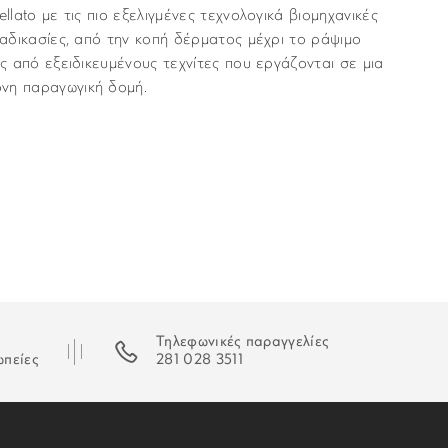
ellato με τις πιο εξελιγμένες τεχνολογικά βιομηχανικές
διαδικασίες, από την κοπή δέρματος μέχρι το ράψιμο
ες από εξειδικευμένους τεχνίτες που εργάζονται σε μια
νη παραγωγική δομή.
Morellato
νται με υπηρεσία ταχυμεταφορών (courier) στον τόπο
Λουράκια
μα “Παράδοση”, κατά τη διάρκεια της παραγγελίας σας.
πό τα κεντρικά μας καταστήματα χωρίς επιβάρυνση.
22mm
Δέρμα
Τηλεφωνικές παραγγελίες
για τις παραγγελίες σας είναι 3,00€ για παραγγελίες
ωπείες
281 028 3511
ες ανω των 80 ευρώ τα μεταφορικά ειναι δωρεάν.
Τοκάς
Καφέ