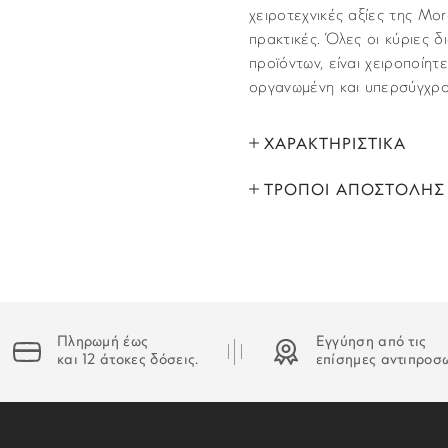
χειροτεχνικές αξίες της Mor
πρακτικές. Όλες οι κύριες 
προϊόντων, είναι χειροποίητ
οργανωμένη και υπερσύγχρο
ΧΑΡΑΚΤΗΡΙΣΤΙΚΑ
ΤΡΟΠΟΙ ΑΠΟΣΤΟΛΗΣ
ΜΑΡΚΑ:
Όλα τα προϊόντα αποστέλλο
ΤΥΠΟΣ ΑΞΕΣΟΥΑΡ:
που έχετε υποδείξει στο βή
Παραλαβές εκτελούνται κι α
ΦΑΡΔΟΣ:
ΕΛΛΑΔΑ
ΥΛΙΚΟ:
Πληρωμή έως
Εγγύηση από τις
Το
πάγιο κόστος
παράδοσης 
και 12 άτοκες δόσεις.
επίσημες αντιπροσ
εως 80 ευρώ,για παραγγελί
ΚΟΥΜΠΩΜΑ:
ΧΡΟΝΟΣ ΠΑΡΑΔΟΣΗΣ
ΧΡΩΜΑ: