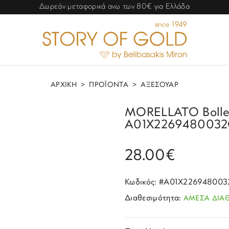
Δωρεάν μεταφορικά ανω των 80€ για Ελλάδα
ΑΡΧΙΚΗ
>
ΠΡΟΪΟΝΤΑ
>
ΑΞΕΣΟΥΑΡ
MORELLATO Bolle 
A01X2269480032
28.00€
Κωδικός: #A01X22694800
Διαθεσιμότητα:
ΑΜΕΣΑ ΔΙΑ